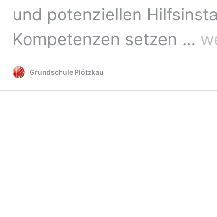
und potenziellen Hilfsinst
E
Kompetenzen setzen …
we
Grundschule Plötzkau