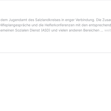
 dem Jugendamt des Salzlandkreises in enger Verbindung. Die Zusamm
Hilfeplangespräche und die Helferkonferenzen mit den entsprechenden
J
gemeinen Sozialen Dienst (ASD) und vielen anderen Bereichen …
weit
–
K