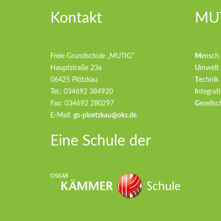
Kontakt
MUT
Freie Grundschule „MUTIG“
M
ensch
Hauptstraße 23a
U
mwelt
06425 Plötzkau
T
echnik
Tel.: 034692 384920
I
ntegrati
Fax: 034692 280297
G
esellsc
E-Mail:
gs-ploetzkau@oks.de
Eine Schule der