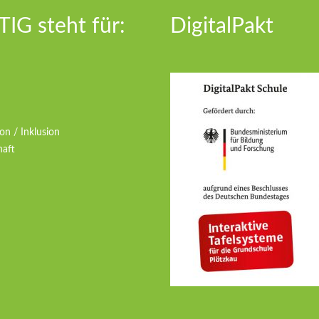
IG steht für:
DigitalPakt
on / Inklusion
haft