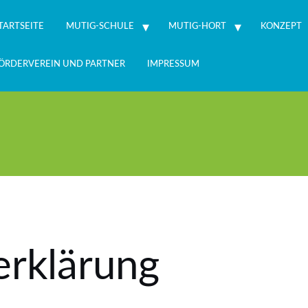
TARTSEITE
MUTIG-SCHULE
MUTIG-HORT
KONZEPT
ÖRDERVEREIN UND PARTNER
IMPRESSUM
erklärung