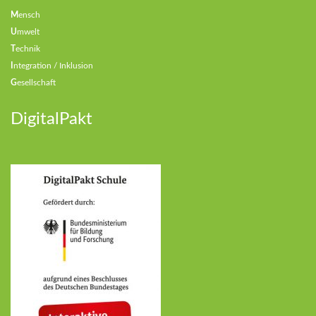
M
ensch
U
mwelt
T
echnik
I
ntegration / Inklusion
G
esellschaft
DigitalPakt