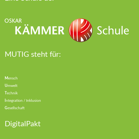
MUTIG steht für:
M
ensch
U
mwelt
T
echnik
I
ntegration / Inklusion
G
esellschaft
DigitalPakt