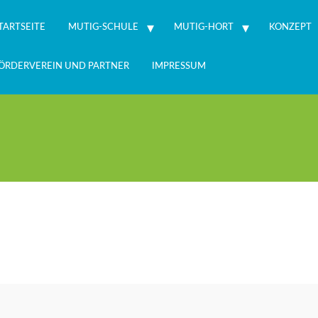
TARTSEITE
MUTIG-SCHULE
MUTIG-HORT
KONZEPT
ÖRDERVEREIN UND PARTNER
IMPRESSUM