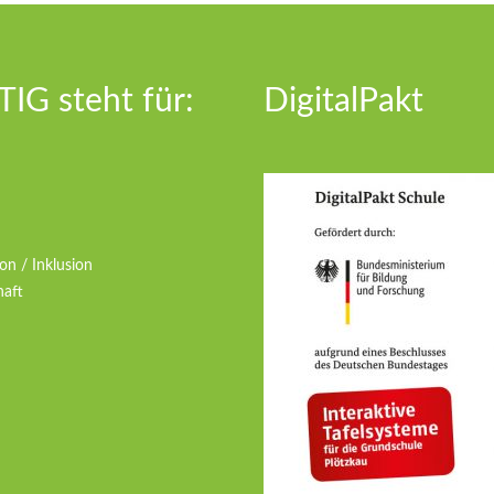
IG steht für:
DigitalPakt
on / Inklusion
haft