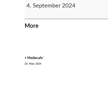
Wildkatzen
4. September 2024
/
Eichhörnchen
/
about
More
Schwalben
17:00
{title}
Mediecafe´
20. März 2024