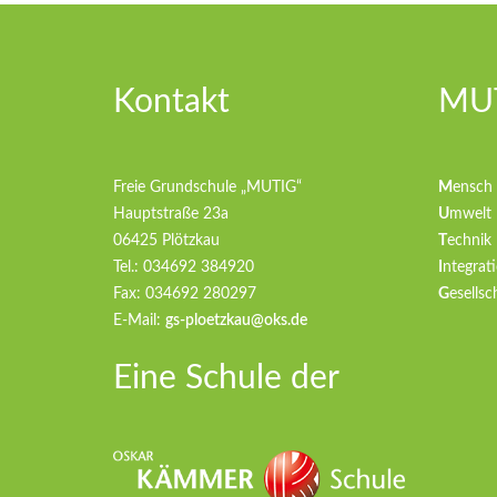
Kontakt
MUT
Freie Grundschule „MUTIG“
M
ensch
Hauptstraße 23a
U
mwelt
06425 Plötzkau
T
echnik
Tel.: 034692 384920
I
ntegrati
Fax: 034692 280297
G
esellsc
E-Mail:
gs-ploetzkau@oks.de
Eine Schule der