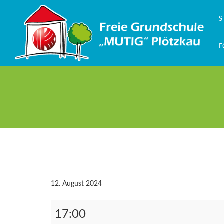
Zum
Inhalt
S
springen
F
12. August 2024
04.09.24
17:00
Elternabend