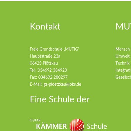
Kontakt
MUT
Freie Grundschule „MUTIG“
M
ensch
Hauptstraße 23a
U
mwelt
06425 Plötzkau
T
echnik
Tel.: 034692 384920
I
ntegrati
Fax: 034692 280297
G
esellsc
E-Mail:
gs-ploetzkau@oks.de
Eine Schule der