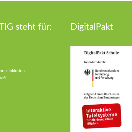
IG steht für:
DigitalPakt
on / Inklusion
haft