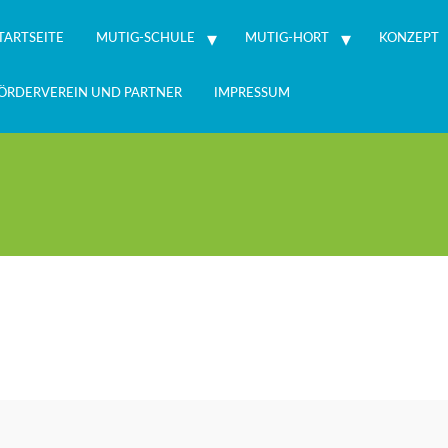
TARTSEITE
MUTIG-SCHULE
MUTIG-HORT
KONZEPT
ÖRDERVEREIN UND PARTNER
IMPRESSUM