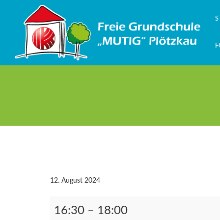
Zum
Inhalt
S
springen
F
12. August 2024
25.09.24
16:30
–
18:00
Schulelternrat