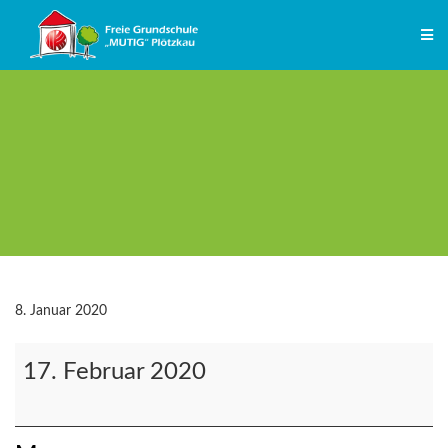
Zum
Inhalt
springen
8. Januar 2020
Abgabe
17. Februar 2020
der
Schullaufbahnerklärung
Kl.