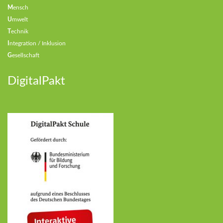
M
ensch
U
mwelt
T
echnik
I
ntegration / Inklusion
G
esellschaft
DigitalPakt