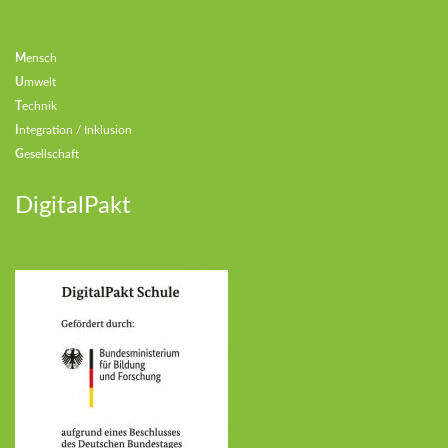
M
ensch
U
mwelt
T
echnik
I
ntegration / Inklusion
G
esellschaft
DigitalPakt