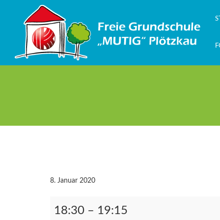
Zum
Inhalt
S
springen
F
8. Januar 2020
Klassenkonferenzen
18:30
–
19:15
/