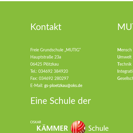
Kontakt
MUT
Freie Grundschule „MUTIG“
M
ensch
Hauptstraße 23a
U
mwelt
06425 Plötzkau
T
echnik
Tel.: 034692 384920
I
ntegrati
Fax: 034692 280297
G
esellsc
E-Mail:
gs-ploetzkau@oks.de
Eine Schule der