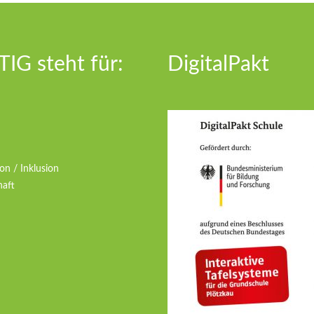
IG steht für:
DigitalPakt
on / Inklusion
haft