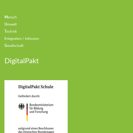
M
ensch
U
mwelt
T
echnik
I
ntegration / Inklusion
G
esellschaft
DigitalPakt