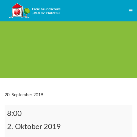
Zum
Inhalt
springen
20. September 2019
Tag
8:00
des
Singens
2. Oktober 2019
und