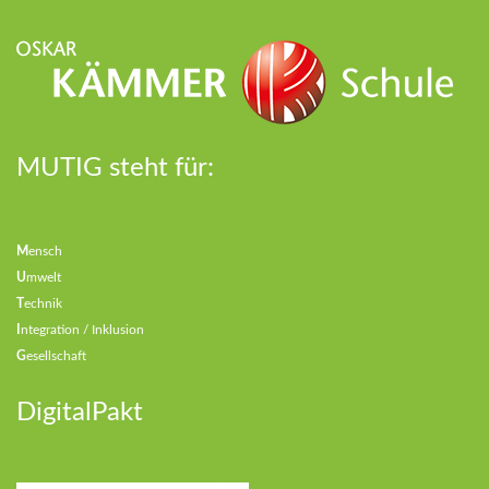
MUTIG steht für:
M
ensch
U
mwelt
T
echnik
I
ntegration / Inklusion
G
esellschaft
DigitalPakt