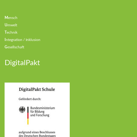
M
ensch
U
mwelt
T
echnik
I
ntegration / Inklusion
G
esellschaft
DigitalPakt