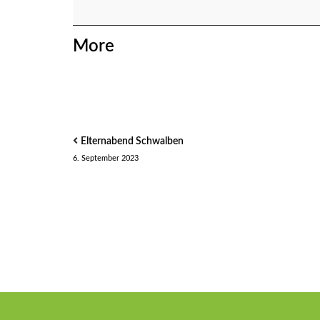
offenen
Tür
about
More
{title}
Elternabend Schwalben
6. September 2023