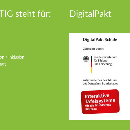
IG steht für:
DigitalPakt
on / Inklusion
haft