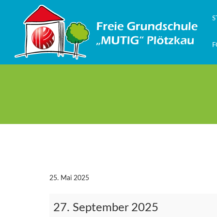
Zum
Inhalt
S
springen
F
25. Mai 2025
Tag
27. September 2025
der