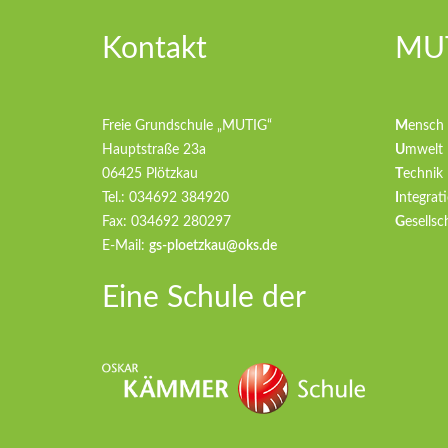
Kontakt
MUT
Freie Grundschule „MUTIG“
M
ensch
Hauptstraße 23a
U
mwelt
06425 Plötzkau
T
echnik
Tel.: 034692 384920
I
ntegrati
Fax: 034692 280297
G
esellsc
E-Mail:
gs-ploetzkau@oks.de
Eine Schule der