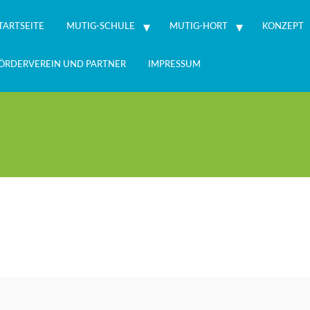
TARTSEITE
MUTIG-SCHULE
MUTIG-HORT
KONZEPT
ÖRDERVEREIN UND PARTNER
IMPRESSUM