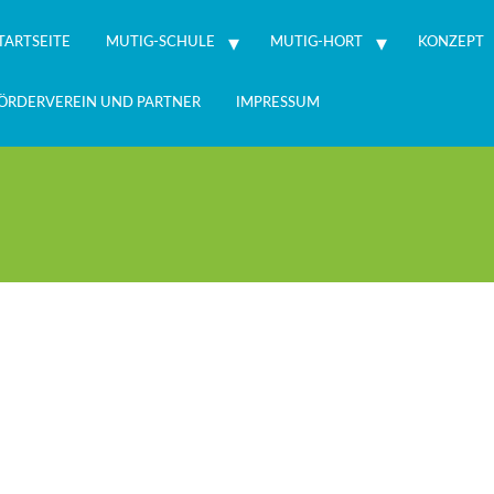
TARTSEITE
MUTIG-SCHULE
MUTIG-HORT
KONZEPT
ÖRDERVEREIN UND PARTNER
IMPRESSUM